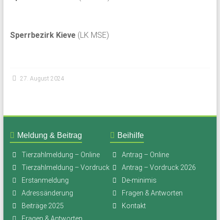
Sperrbezirk Kieve
(LK MSE)
27. August 2024
Meldung & Beitrag
Beihilfe
Tierzahlmeldung – Online
Antrag – Online
Tierzahlmeldung – Vordruck
Antrag – Vordruck 2026
Erstanmeldung
De-minimis
Adressänderung
Fragen & Antworten
Beiträge 2025
Kontakt
Fragen & Antworten