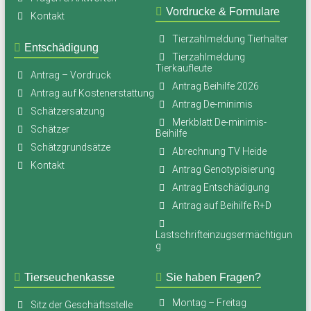
Vordrucke & Formulare
Kontakt
Tierzahlmeldung Tierhalter
Entschädigung
Tierzahlmeldung
Tierkaufleute
Antrag – Vordruck
Antrag Beihilfe 2026
Antrag auf Kostenerstattung
Antrag De-minimis
Schätzersatzung
Merkblatt De-minimis-
Schätzer
Beihilfe
Schätzgrundsätze
Abrechnung TV Heide
Kontakt
Antrag Genotypisierung
Antrag Entschädigung
Antrag auf Beihilfe R+D
Lastschrifteinzugsermächtigun
g
Tierseuchenkasse
Sie haben Fragen?
Montag – Freitag
Sitz der Geschäftsstelle