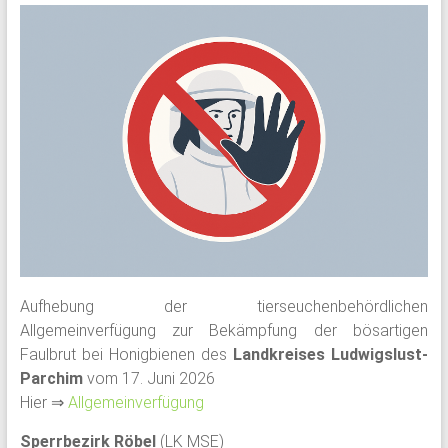
Aufhebung der tierseuchenbehördlichen
Allgemeinverfügung zur Bekämpfung der bösartigen
Faulbrut bei Honigbienen des
Landkreises Ludwigslust-
Parchim
vom 17. Juni 2026
Hier ⇒
Allgemeinverfügung
Sperrbezirk Röbel
(LK MSE)