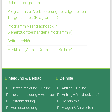
Rahmenprogramm
Programm zur Verbesserung der allgemeinen
Tiergesundheit (Programm 1)
Programm Virendiagnostik in
Bienenzuchtbeständen (Programm 9)
Beitrittserklärung
Merkblatt „Antrag De-minimis-Beihilfe“
Meldung & Beitrag
Beihilfe
Tierzahlmeldung – Online
Antrag – Online
Tierzahlmeldung – Vordruck
Antrag – Vordruck 2026
Erstanmeldung
De-minimis
Adressänderung
Fragen & Antworten