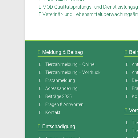
MQD Qualitätsprüfungs- und Dienstleistun
Veterinär- und Lebensmittelüberwachungsä
Meldung & Beitrag
Beih
Tierzahlmeldung – Online
Ant
Tierzahlmeldung – Vordruck
An
Erstanmeldung
De
Adressänderung
Fr
Beiträge 2025
Ko
Fragen & Antworten
Vor
Kontakt
Tie
Entschädigung
Tie