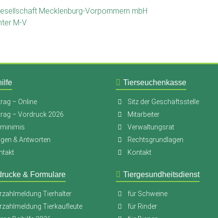
gsgesellschaft Mecklenburg-Vorpommern mbH
mter M-V
ilfe
Tierseuchenkasse
rag – Online
Sitz der Geschäftsstelle
trag – Vordruck 2026
Mitarbeiter
-minimis
Verwaltungsrat
agen & Antworten
Rechtsgrundlagen
ntakt
Kontakt
drucke & Formulare
Tiergesundheitsdienst
rzahlmeldung Tierhalter
für Schweine
rzahlmeldung Tierkaufleute
für Rinder