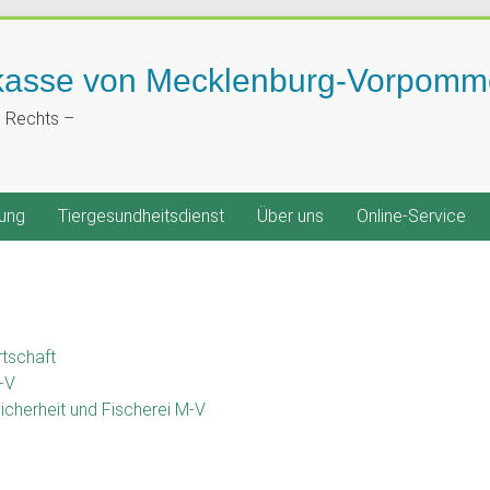
kasse von Mecklenburg-Vorpomm
n Rechts –
ung
Tiergesundheitsdienst
Über uns
Online-Service
rtschaft
-V
icherheit und Fischerei M-V