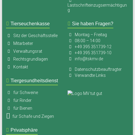
Lastschrifteinzugsermächtigun
g
Tierseuchenkasse
Sie haben Fragen?
Montag – Freitag
Sitz der Geschäftsstelle
08:00 – 14:00
Mitarbeiter
+49 395 351739-12
Verwaltungsrat
+49 395 351739-10
info@tskmv.de
Rechtsgrundlagen
Kontakt
Datenschutzbeauftragter
Verwandte Links
Tiergesundheitsdienst
für Schweine
für Rinder
für Bienen
für Schafe und Ziegen
Privatsphäre