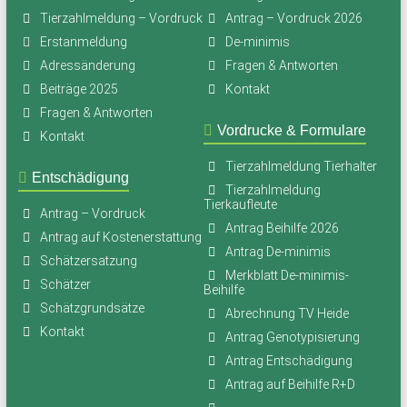
Tierzahlmeldung – Vordruck
Antrag – Vordruck 2026
Erstanmeldung
De-minimis
Adressänderung
Fragen & Antworten
Beiträge 2025
Kontakt
Fragen & Antworten
Vordrucke & Formulare
Kontakt
Tierzahlmeldung Tierhalter
Entschädigung
Tierzahlmeldung
Tierkaufleute
Antrag – Vordruck
Antrag Beihilfe 2026
Antrag auf Kostenerstattung
Antrag De-minimis
Schätzersatzung
Merkblatt De-minimis-
Schätzer
Beihilfe
Schätzgrundsätze
Abrechnung TV Heide
Kontakt
Antrag Genotypisierung
Antrag Entschädigung
Antrag auf Beihilfe R+D