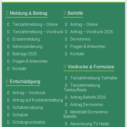
Meldung & Beitrag
Beihilfe
Tierzahlmeldung – Online
Antrag – Online
Tierzahlmeldung – Vordruck
Antrag – Vordruck 2026
Erstanmeldung
De-minimis
Adressänderung
Fragen & Antworten
Beiträge 2025
Kontakt
Fragen & Antworten
Vordrucke & Formulare
Kontakt
Tierzahlmeldung Tierhalter
Entschädigung
Tierzahlmeldung
Tierkaufleute
Antrag – Vordruck
Antrag Beihilfe 2026
Antrag auf Kostenerstattung
Antrag De-minimis
Schätzersatzung
Merkblatt De-minimis-
Schätzer
Beihilfe
Schätzgrundsätze
Abrechnung TV Heide