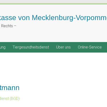
kasse von Mecklenburg-Vorpomm
n Rechts –
ung
Tiergesundheitsdienst
Über uns
Online-Service
ittmann
ienst (BGD)