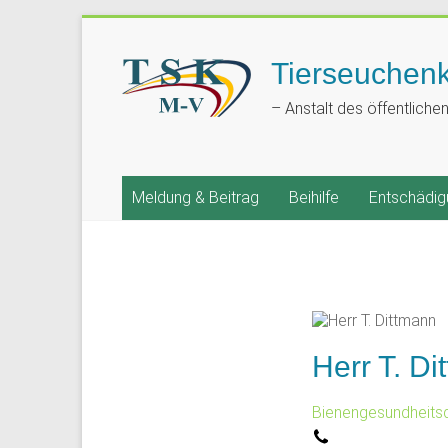
Tierseuchen
– Anstalt des öffentliche
Meldung & Beitrag
Beihilfe
Entschädig
Herr T. D
Bienengesundheitsd