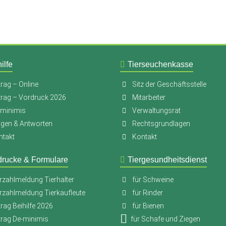
ilfe
Tierseuchenkasse
rag – Online
Sitz der Geschäftsstelle
trag – Vordruck 2026
Mitarbeiter
-minimis
Verwaltungsrat
agen & Antworten
Rechtsgrundlagen
ntakt
Kontakt
drucke & Formulare
Tiergesundheitsdienst
rzahlmeldung Tierhalter
für Schweine
rzahlmeldung Tierkaufleute
für Rinder
rag Beihilfe 2026
für Bienen
trag De-minimis
für Schafe und Ziegen