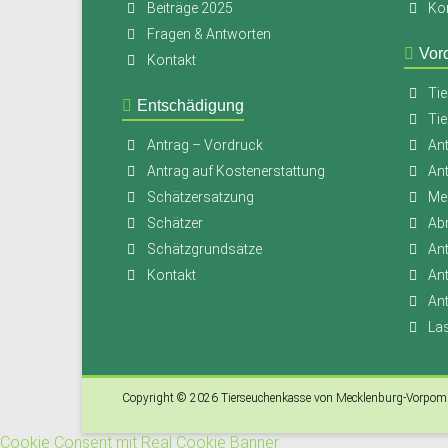
Beiträge 2025
Ko
Fragen & Antworten
Vor
Kontakt
Tie
Entschädigung
Tie
Antrag – Vordruck
Ant
Antrag auf Kostenerstattung
An
Schätzersatzung
Mer
Schätzer
Ab
Schätzgrundsätze
An
Kontakt
An
Ant
La
Copyright © 2026
Tierseuchenkasse von Mecklenburg-Vorpo
Cookie Consent mit Real Cookie Banner