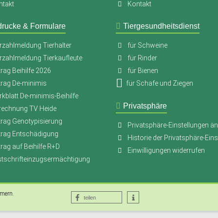
ntakt
Kontakt
drucke & Formulare
Tiergesundheitsdienst
rzahlmeldung Tierhalter
für Schweine
rzahlmeldung Tierkaufleute
für Rinder
rag Beihilfe 2026
für Bienen
trag De-minimis
für Schafe und Ziegen
kblatt De-minimis-Beihilfe
Privatsphäre
rechnung TV Heide
trag Genotypisierung
Privatsphäre-Einstellungen ä
trag Entschädigung
Historie der Privatsphäre-Eins
rag auf Beihilfe R+D
Einwilligungen widerrufen
stschrifteinzugsermächtigung
mmern
.
teilen