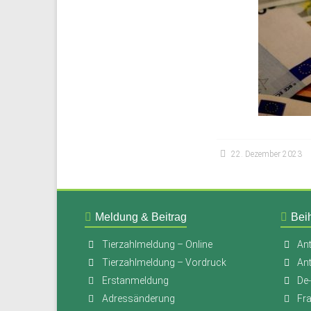
22. Dezember 2023
Meldung & Beitrag
Beih
Tierzahlmeldung – Online
Ant
Tierzahlmeldung – Vordruck
An
Erstanmeldung
De
Adressänderung
Fr