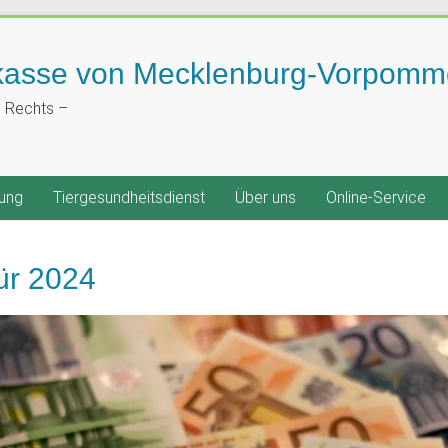
kasse von Mecklenburg-Vorpomm
n Rechts –
ung
Tiergesundheitsdienst
Über uns
Online-Service
für 2024