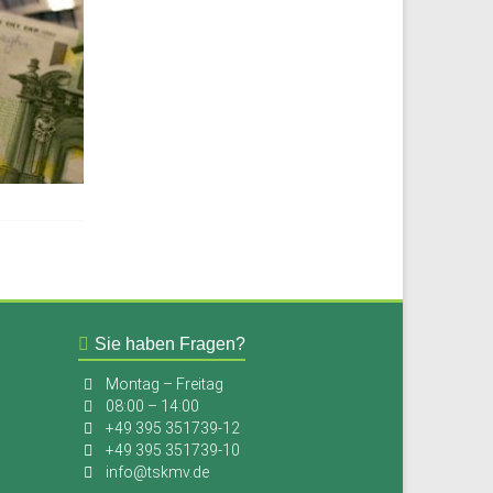
Sie haben Fragen?
Montag – Freitag
08:00 – 14:00
+49 395 351739-12
+49 395 351739-10
info@tskmv.de