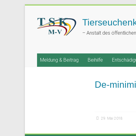
Tierseuchen
– Anstalt des öffentliche
Meldung & Beitrag
Beihilfe
Entschädig
De-minim
29. Mai 2018