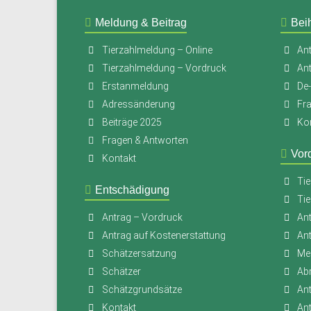
Meldung & Beitrag
Beih
Tierzahlmeldung – Online
Ant
Tierzahlmeldung – Vordruck
An
Erstanmeldung
De
Adressänderung
Fr
Beiträge 2025
Ko
Fragen & Antworten
Vor
Kontakt
Tie
Entschädigung
Tie
Antrag – Vordruck
Ant
Antrag auf Kostenerstattung
An
Schätzersatzung
Mer
Schätzer
Ab
Schätzgrundsätze
An
Kontakt
An