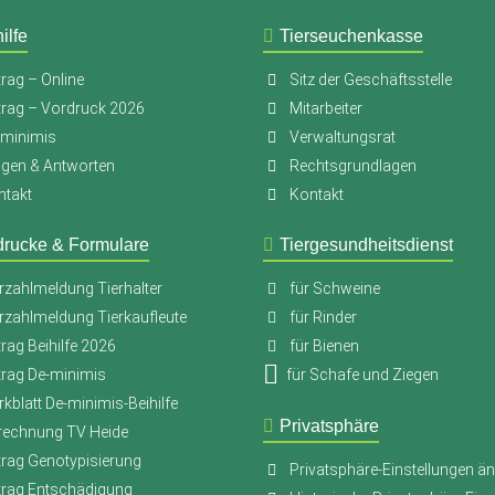
ilfe
Tierseuchenkasse
rag – Online
Sitz der Geschäftsstelle
trag – Vordruck 2026
Mitarbeiter
-minimis
Verwaltungsrat
agen & Antworten
Rechtsgrundlagen
ntakt
Kontakt
drucke & Formulare
Tiergesundheitsdienst
rzahlmeldung Tierhalter
für Schweine
rzahlmeldung Tierkaufleute
für Rinder
rag Beihilfe 2026
für Bienen
trag De-minimis
für Schafe und Ziegen
kblatt De-minimis-Beihilfe
Privatsphäre
rechnung TV Heide
trag Genotypisierung
Privatsphäre-Einstellungen ä
trag Entschädigung