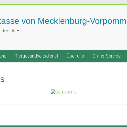
kasse von Mecklenburg-Vorpomm
n Rechts –
ung
Tiergesundheitsdienst
Über uns
Online-Service
is