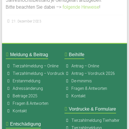
Jahreshöchstbestand je Geflügelart anzugeben.
Bitte beachten Sie dabei –>
folgende Hinweise
!
21. Dezember 2023
Meldung & Beitrag
Beihilfe
Tierzahlmeldung – Online
Antrag – Online
Tierzahlmeldung – Vordruck
Antrag – Vordruck 2026
Erstanmeldung
De-minimis
Adressänderung
Fragen & Antworten
Beiträge 2025
Kontakt
Fragen & Antworten
Vordrucke & Formulare
Kontakt
Tierzahlmeldung Tierhalter
Entschädigung
Tierzahlmeldung