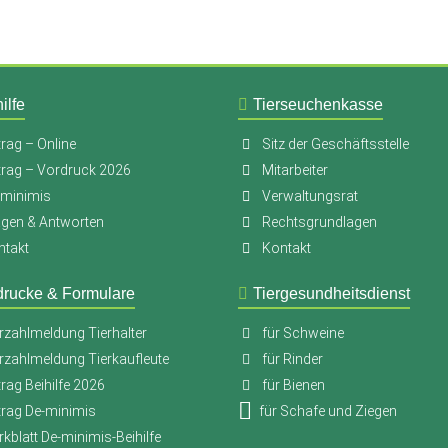
ilfe
Tierseuchenkasse
rag – Online
Sitz der Geschäftsstelle
trag – Vordruck 2026
Mitarbeiter
-minimis
Verwaltungsrat
agen & Antworten
Rechtsgrundlagen
ntakt
Kontakt
drucke & Formulare
Tiergesundheitsdienst
rzahlmeldung Tierhalter
für Schweine
rzahlmeldung Tierkaufleute
für Rinder
rag Beihilfe 2026
für Bienen
trag De-minimis
für Schafe und Ziegen
kblatt De-minimis-Beihilfe