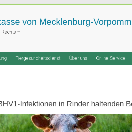
kasse von Mecklenburg-Vorpomm
n Rechts –
ung
Tiergesundheitsdienst
Über uns
Online-Service
BHV1-Infektionen in Rinder haltenden B