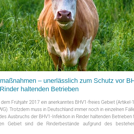
tsmaßnahmen – unerlässlich zum Schutz vor B
n Rinder haltenden Betrieben
t dem Frühjahr 2017 ein anerkanntes BHV1-freies Gebiet (Artikel
EWG). Trotzdem muss in Deutschland immer noch in einzelnen Fäll
es Ausbruchs der BHV1-Infektion in Rinder haltenden Betrieben f
en Gebiet sind die Rinderbestände aufgrund des bestehe