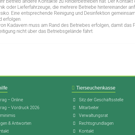
 ihr Betrieb andere Kontakte zu Rinderbetrieben hat. Der Kontak
ik oder Lieferfahrzeuge, die mehrere Betriebe hintereinander anf
isiko. Eine entsprechende Reinigung und Desinfektion gemeinsam
 erfolgen.
von Kadavern muss am Rand des Betriebes erfolgen, damit das 
itigung nicht über das Betriebsgelände fährt.
ilfe
Tierseuchenkasse
rag – Online
Sitz der Geschäftsstelle
trag – Vordruck 2026
Mitarbeiter
-minimis
Verwaltungsrat
agen & Antworten
Rechtsgrundlagen
ntakt
Kontakt