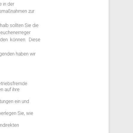
 in der
itsmaßnahmen zur
lb sollten Sie die
rseuchenerreger
den können. Diese
olgenden haben wir
betriebsfremde
n auf ihre
htungen ein und
erlegen Sie, wie
ndirekten