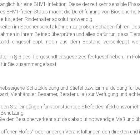
änglich für eine BHV1-Infektion. Diese derzeit sehr sensible Phase
des BHV1-freien Status macht die Durchführung von Biosicherhe
e für jeden Rinderhalter absolut notwendig.
keiten im Seuchenschutz können zu großen Schäden führen. Desha
hmen in Ihrem Betrieb überprüfen und alles dafür tun, dass Tie
tand eingeschleppt, noch aus dem Bestand verschleppt wer
halter in § 3 des Tiergesundheitsgesetzes festgeschrieben. Im F
 für Sie zusammengefasst:
triebseigene Schutzkleidung und Stiefel bzw. Einmalkleidung für 
arzt, Viehhändler, Besamer, Berater u. a.) zur Verfügung und achte
 den Stalleingängen funktionstüchtige Stiefeldesinfektionsvorric
 Benutzung.
ie den Besucherverkehr auf das absolut notwendige Maß und üb
offenen Hofes“ oder anderen Veranstaltungen den direkten und i