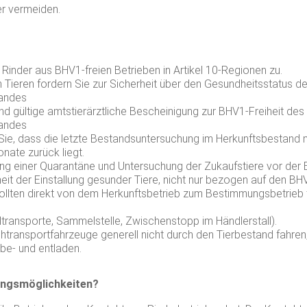
r vermeiden.
 Rinder aus BHV1-freien Betrieben in Artikel 10-Regionen zu.
 Tieren fordern Sie zur Sicherheit über den Gesundheitsstatus d
tandes
und gültige amtstierärztliche Bescheinigung zur BHV1-Freiheit des
tandes
Sie, dass die letzte Bestandsuntersuchung im Herkunftsbestand ni
nate zurück liegt.
ng einer Quarantäne und Untersuchung der Zukaufstiere vor der Ei
eit der Einstallung gesunder Tiere, nicht nur bezogen auf den BH
ollten direkt von dem Herkunftsbetrieb zum Bestimmungsbetrieb t
ransporte, Sammelstelle, Zwischenstopp im Händlerstall).
htransportfahrzeuge generell nicht durch den Tierbestand fahre
be- und entladen.
ngsmöglichkeiten?