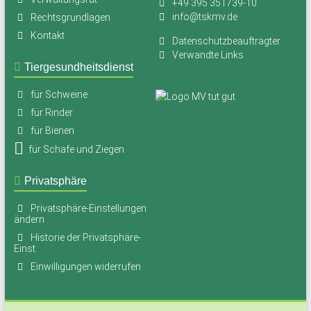
+49 395 351739-10
info@tskmv.de
Rechtsgrundlagen
Kontakt
Datenschutzbeauftragter
Verwandte Links
Tiergesundheitsdienst
für Schweine
für Rinder
für Bienen
für Schafe und Ziegen
Privatsphäre
Privatsphäre-Einstellungen
ändern
Historie der Privatsphäre-
Einst.
Einwilligungen widerrufen