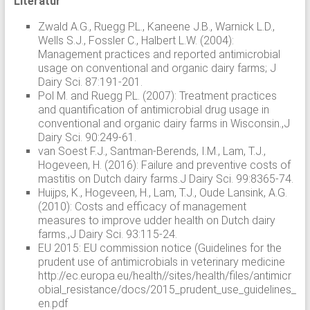
Literatur
Zwald A.G., Ruegg P.L., Kaneene J.B., Warnick L.D.,
Wells S.J., Fossler C., Halbert L.W. (2004):
Management practices and reported antimicrobial
usage on conventional and organic dairy farms; J
Dairy Sci. 87:191-201.
Pol M. and Ruegg P.L. (2007): Treatment practices
and quantification of antimicrobial drug usage in
conventional and organic dairy farms in Wisconsin.,J
Dairy Sci. 90:249-61.
van Soest F.J., Santman-Berends, I.M., Lam, T.J.,
Hogeveen, H. (2016): Failure and preventive costs of
mastitis on Dutch dairy farms.J Dairy Sci. 99:8365-74.
Huijps, K., Hogeveen, H., Lam, T.J., Oude Lansink, A.G.
(2010): Costs and efficacy of management
measures to improve udder health on Dutch dairy
farms.,J Dairy Sci. 93:115-24.
EU 2015: EU commission notice (Guidelines for the
prudent use of antimicrobials in veterinary medicine
http://ec.europa.eu/health//sites/health/files/antimicr
obial_resistance/docs/2015_prudent_use_guidelines_
en.pdf