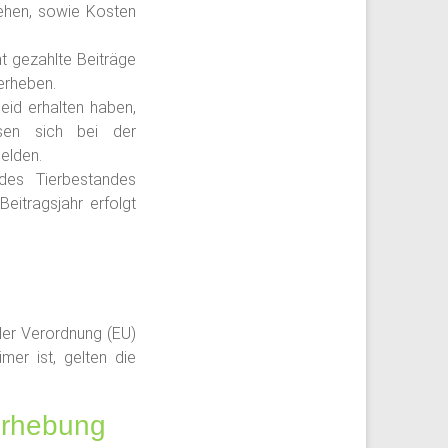
tehen, sowie Kosten
ht gezahlte Beiträge
erheben.
heid erhalten haben,
sen sich bei der
elden.
 des Tierbestandes
itragsjahr erfolgt
der Verordnung (EU)
mer ist, gelten die
erhebung