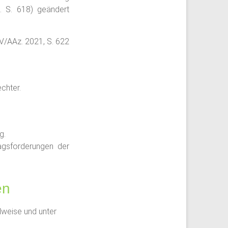
 S. 618) geändert
V/AAz. 2021, S. 622
chter.
g.
agsforderungen der
en
lweise und unter