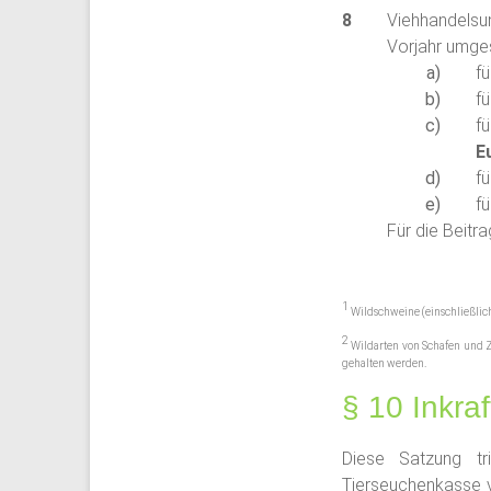
Viehhandelsu
Vorjahr umges
fü
f
f
E
fü
fü
Für die Beit
1
Wildschweine (einschließlic
2
Wildarten von Schafen und 
gehalten werden.
§ 10 Inkraf
Diese Satzung tri
Tierseuchenkasse v