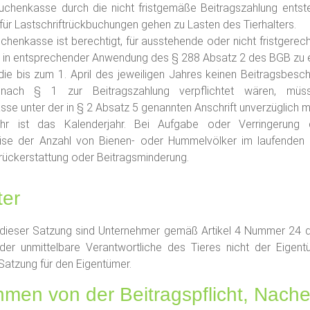
euchenkasse durch die nicht fristgemäße Beitragszahlung ents
ür Lastschriftrückbuchungen gehen zu Lasten des Tierhalters.
uchenkasse ist berechtigt, für ausstehende oder nicht fristgerec
 in entsprechender Anwendung des § 288 Absatz 2 des BGB zu 
, die bis zum 1. April des jeweiligen Jahres keinen Beitragsbesc
nach § 1 zur Beitragszahlung verpflichtet wären, müs
se unter der in § 2 Absatz 5 genannten Anschrift unverzüglich m
jahr ist das Kalenderjahr. Bei Aufgabe oder Verringerung
se der Anzahl von Bienen- oder Hummelvölker im laufenden Be
rückerstattung oder Beitragsminderung.
ter
e dieser Satzung sind Unternehmer gemäß Artikel 4 Nummer 24 
er unmittelbare Verantwortliche des Tieres nicht der Eigentü
Satzung für den Eigentümer.
men von der Beitragspflicht, Nach