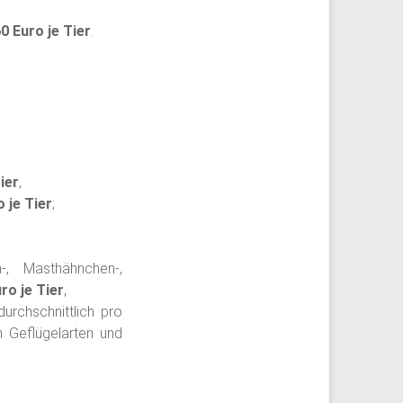
60 Euro je Tier
.
ier
,
 je Tier
;
n-, Masthähnchen-,
ro je Tier
,
durchschnittlich pro
 Geflügelarten und