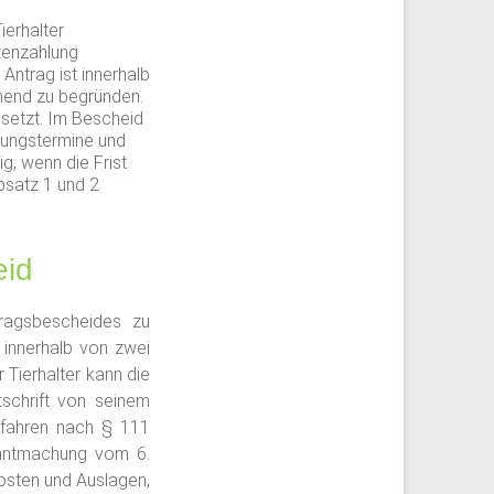
erhalter
tenzahlung
Antrag ist innerhalb
chend zu begründen.
setzt. Im Bescheid
lungstermine und
g, wenn die Frist
bsatz 1 und 2
eid
ragsbescheides zu
 innerhalb von zwei
Tierhalter kann die
tschrift von seinem
rfahren nach § 111
anntmachung vom 6.
Kosten und Auslagen,