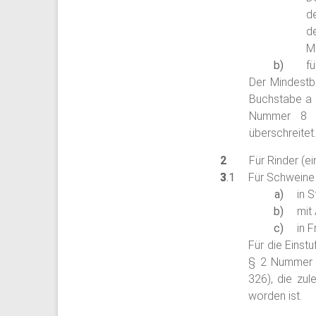
d
d
Mi
f
Der Mindestb
Buchstabe a b
Nummer 8 z
überschreitet.
Für Rinder (e
Für Schweine
in S
mit
in 
Für die Einst
§ 2 Nummer 1
326), die zu
worden ist.