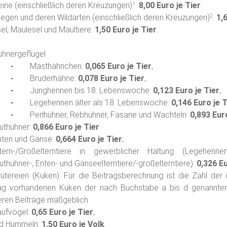
ine (einschließlich deren Kreuzungen)
:
8,00 Euro je Tier
.
1
iegen und deren Wildarten (einschließlich deren Kreuzungen)
:
1,
2
sel, Maulesel und Maultiere:
1,50 Euro je Tier
.
ühnergeflügel
Masthähnchen:
0,065 Euro je Tier
,
Bruderhähne:
0,078 Euro je Tier
,
Junghennen bis 18. Lebenswoche:
0,123 Euro je Tier
,
Legehennen älter als 18. Lebenswoche:
0,146 Euro je T
Perlhühner, Rebhühner, Fasane und Wachteln:
0,893 Euro
ruthühner:
0,866 Euro je Tier
nten und Gänse:
0,664 Euro je Tier
,
ltern-/Großelterntiere in gewerblicher Haltung (Legehenne
uthühner-, Enten- und Gänseelterntiere/-großelterntiere):
0,326 Eu
rütereien (Küken): Für die Beitragsberechnung ist die Zahl der 
ag vorhandenen Küken der nach Buchstabe a bis d genannten
eren Beiträge maßgeblich
aufvögel:
0,65 Euro je Tier
,
nd Hummeln:
1,50 Euro je Volk
.