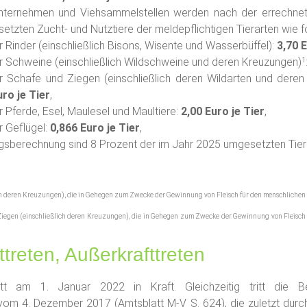
nternehmen und Viehsammelstellen werden nach der errechnete
etzten Zucht- und Nutztiere der meldepflichtigen Tierarten wie fo
r Rinder (einschließlich Bisons, Wisente und Wasserbüffel):
3,70 E
ür Schweine (einschließlich Wildschweine und deren Kreuzungen)
1
ür Schafe und Ziegen (einschließlich deren Wildarten und dere
uro je Tier
,
r Pferde, Esel, Maulesel und Maultiere:
2,00 Euro je Tier
,
r Geflügel:
0,866 Euro je Tier
,
ragsberechnung sind 8 Prozent der im Jahr 2025 umgesetzten Ti
h deren Kreuzungen), die in Gehegen zum Zwecke der Gewinnung von Fleisch für den menschlichen
Ziegen (einschließlich deren Kreuzungen), die in Gehegen zum Zwecke der Gewinnung von Fleisch
ttreten, Außerkrafttreten
tt am 1. Januar 2022 in Kraft. Gleichzeitig tritt die Be
om 4. Dezember 2017 (Amtsblatt M-V S. 624), die zuletzt durc