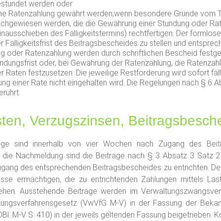
stundet werden oder
ne Ratenzahlung gewährt werden,wenn besondere Gründe vom Ti
chgewiesen werden, die die Gewährung einer Stundung oder Ra
inausschieben des Fälligkeitstermins) rechtfertigen. Der formlose 
r Fälligkeitsfrist des Beitragsbescheides zu stellen und entspre
g oder Ratenzahlung werden durch schriftlichen Bescheid festge
undungsfrist oder, bei Gewährung der Ratenzahlung, die Ratenzah
r Raten festzusetzen. Die jeweilige Restforderung wird sofort fälli
lung einer Rate nicht eingehalten wird. Die Regelungen nach § 6 A
erührt.
isten, Verzugszinsen, Beitragsbesch
räge sind innerhalb von vier Wochen nach Zugang des Beit
ür die Nachmeldung sind die Beiträge nach § 3 Absatz 3 Satz 2
ang des entsprechenden Beitragsbescheides zu entrichten. Der 
sse ermächtigen, die zu entrichtenden Zahlungen mittels Las
iehen. Ausstehende Beiträge werden im Verwaltungszwangsve
tungsverfahrensgesetz (VwVfG M-V) in der Fassung der Bek
l. M-V S. 410) in der jeweils geltenden Fassung beigetrieben. 