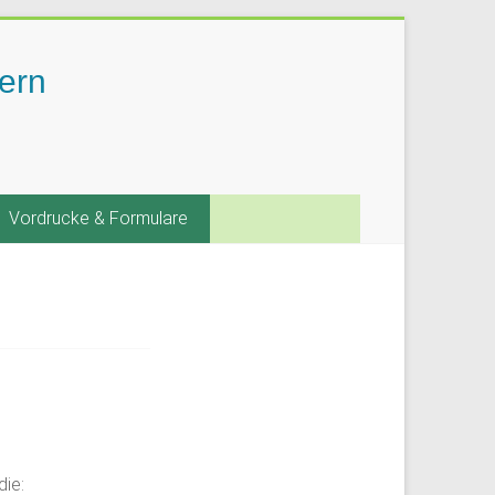
ern
Vordrucke & Formulare
die: