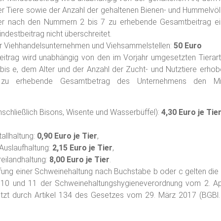
er Tiere sowie der Anzahl der gehaltenen Bienen- und Hummelvöl
er nach den Nummern 2 bis 7 zu erhebende Gesamtbeitrag ein
ndestbeitrag nicht überschreitet.
ür Viehhandelsunternehmen und Viehsammelstellen:
50 Euro
eitrag wird unabhängig von den im Vorjahr umgesetzten Tiera
is e, dem Alter und der Anzahl der Zucht- und Nutztiere erhob
u erhebende Gesamtbetrag des Unternehmens den Mind
inschließlich Bisons, Wisente und Wasserbüffel):
4,30 Euro je Tie
tallhaltung:
0,90 Euro je Tier
,
 Auslaufhaltung:
2,15 Euro je Tier
,
Freilandhaltung:
8,00 Euro je Tier
.
ufung einer Schweinehaltung nach Buchstabe b oder c gelten die
0 und 11 der Schweinehaltungshygieneverordnung vom 2. Apri
letzt durch Artikel 134 des Gesetzes vom 29. März 2017 (BGBl.