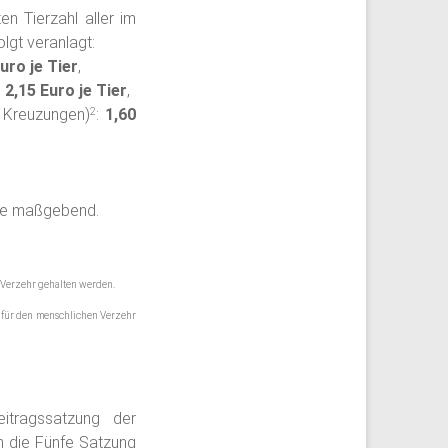
n Tierzahl aller im
lgt veranlagt:
uro je Tier
,
:
2,15 Euro je Tier
,
n Kreuzungen)
:
1,60
2
ere maßgebend.
 Verzehr gehalten werden.
 für den menschlichen Verzehr
itragssatzung der
h die Fünfe Satzung