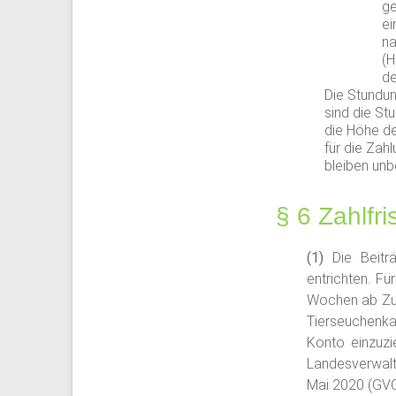
ge
ei
na
(H
de
Die Stundun
sind die St
die Höhe de
für die Zah
bleiben unb
§ 6 Zahlfr
Die Beit
entrichten. F
Wochen ab Zug
Tierseuchenka
Konto einzuz
Landesverwal
Mai 2020 (GVOB