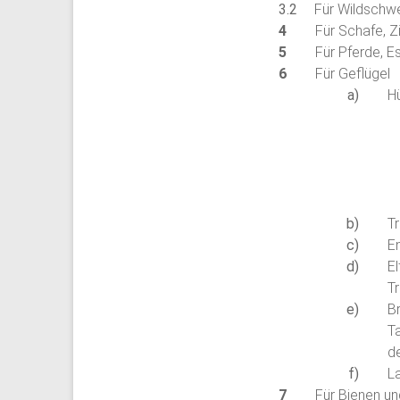
Für Wildschwe
Für Schafe, Z
Für Pferde, E
Für Geflügel
H
T
E
E
Tr
B
T
d
L
Für Bienen u