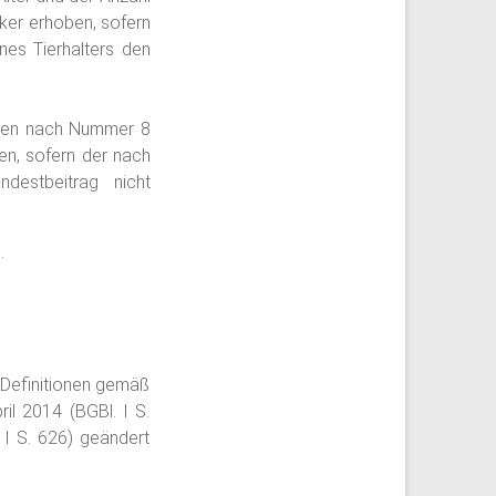
ker erhoben, sofern
es Tierhalters den
rten nach Nummer 8
en, sofern der nach
estbeitrag nicht
r
.
 Definitionen gemäß
l 2014 (BGBl. I S.
 I S. 626) geändert